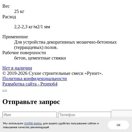
Вес
25 кг
Расход
2,2-2,3 кг/м2/1 мм
Применение
Для устройства декоративных мозаично-бетонных
(терраццевых) полов.
Рабочие поверхности
бетон, цементные стяжки
Нет в наличии
© 2019-2026 Сухие строительные смеси «Рунит».
Политика конфиденциальности
Разработка сайта -
Promo64
Отправьте запрос
Cогласен
с условиями обработки персональных данных
.
Мы используем
cookie-файлы
для вашего удобства пользования сайтом и
ОК
повышения качества рекомендаций
Отправить