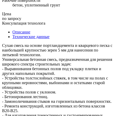
Рабочие поверхности
бетон, уплотненный грунт
Цена
по запросу
Консультация технолога
Описание
Технические данные
Сухая смесь на основе портландцемента и кварцевого песка с
наибольшей крупностью зерен 5 мм для нанесения по
литьевой технологии.
Универсальная бетонная смесь, предназначенная для решения
широкого спектра строительных задач:
- Выравнивания бетонных полов под укладку плитки и
других напольных покрытий.
- Устройства толстослойных стяжек, в том числе на полах с
крупными неровностями, выбоинами и остатками старой
облицовки.
- Устройства полов с уклоном.
- Бетонирования лестниц.
- Замоноличивания стыков на горизонтальных поверхностях.
- Ремонта конструкций, изготовленных из бетона классов
B20-В25.
- Для изготовления тонкостенных и густоармированных